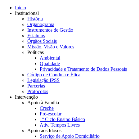
Início
Institucional
História
Organograma
Instrumentos de Gestão
Estatutos
Órgãos Sociais
Missão, Visão e Valores
Políticas
Ambiental
Qualidade
Privacidade e Tratamento de Dados Pessoais
Código de Conduta e Ética
Legislação IPSS
Parcerias
Protocolos
Intervenção
Apoio à Família
Creche
Pré-escolar
1º Ciclo Ensino Básico
Ativ. Tempos Livres
Apoio aos Idosos
Serviço de Apoio Domiciliário