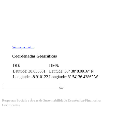
Ver mapa maior
Coordenadas Geográficas
DD:
DMS:
Latitude: 38.635581
Latitude: 38° 38' 8.0916" N
Longitude: -8.910122
Longitude: 8° 54' 36.4386" W
Respostas Sociais e Áreas de Sustentabilidade Económica-Financeira
Certificadas:
Manuais da Qualidade ISS – Certificação Nível A + ISO