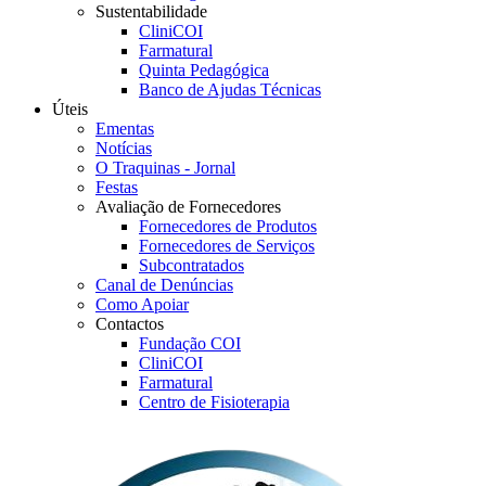
Sustentabilidade
CliniCOI
Farmatural
Quinta Pedagógica
Banco de Ajudas Técnicas
Úteis
Ementas
Notícias
O Traquinas - Jornal
Festas
Avaliação de Fornecedores
Fornecedores de Produtos
Fornecedores de Serviços
Subcontratados
Canal de Denúncias
Como Apoiar
Contactos
Fundação COI
CliniCOI
Farmatural
Centro de Fisioterapia