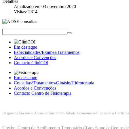
Detalhes
Atualizado em 03 novembro 2020
Visitas: 2814
Estomatologi
Em destaque
Especialidades/Exames/Tratamentos
Acordos e Convenções
Contacto CliniCOI
Em destaque
Consultas/Tratamentos/Ginásio/Hidroterapia
Acordos e Convenções
Contacto Centro de Fisioterapia
Respostas Sociais e Áreas de Sustentabilidade Económica-Financeira Certific
Consultas Mé
Manuais da Qualidade ISS – Certificação Nível A + ISO 9001:20
Creche; Centro de Acolhimento Temporário (0 aos 6 anos); Centro de 