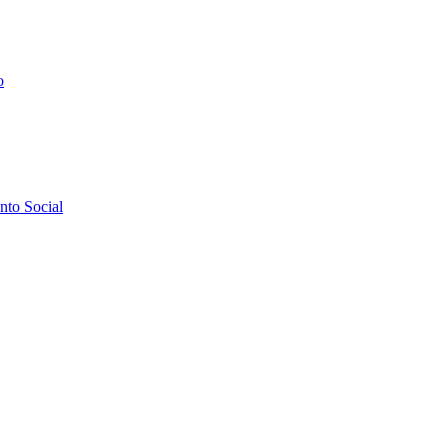
o
to Social