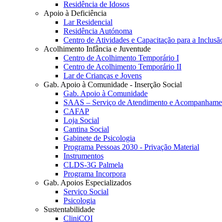
Residência de Idosos
Apoio à Deficiência
Lar Residencial
Residência Autónoma
Centro de Atividades e Capacitação para a Inclusã
Acolhimento Infância e Juventude
Centro de Acolhimento Temporário I
Centro de Acolhimento Temporário II
Lar de Crianças e Jovens
Gab. Apoio à Comunidade - Inserção Social
Gab. Apoio à Comunidade
SAAS – Serviço de Atendimento e Acompanhamen
CAFAP
Loja Social
Cantina Social
Gabinete de Psicologia
Programa Pessoas 2030 - Privação Material
Instrumentos
CLDS-3G Palmela
Programa Incorpora
Gab. Apoios Especializados
Serviço Social
Psicologia
Sustentabilidade
CliniCOI