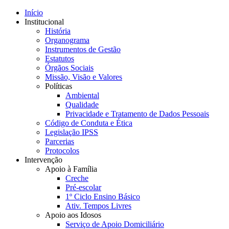
Início
Institucional
História
Organograma
Instrumentos de Gestão
Estatutos
Órgãos Sociais
Missão, Visão e Valores
Políticas
Ambiental
Qualidade
Privacidade e Tratamento de Dados Pessoais
Código de Conduta e Ética
Legislação IPSS
Parcerias
Protocolos
Intervenção
Apoio à Família
Creche
Pré-escolar
1º Ciclo Ensino Básico
Ativ. Tempos Livres
Apoio aos Idosos
Serviço de Apoio Domiciliário