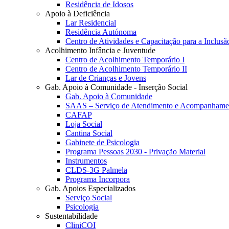
Residência de Idosos
Apoio à Deficiência
Lar Residencial
Residência Autónoma
Centro de Atividades e Capacitação para a Inclusã
Acolhimento Infância e Juventude
Centro de Acolhimento Temporário I
Centro de Acolhimento Temporário II
Lar de Crianças e Jovens
Gab. Apoio à Comunidade - Inserção Social
Gab. Apoio à Comunidade
SAAS – Serviço de Atendimento e Acompanhamen
CAFAP
Loja Social
Cantina Social
Gabinete de Psicologia
Programa Pessoas 2030 - Privação Material
Instrumentos
CLDS-3G Palmela
Programa Incorpora
Gab. Apoios Especializados
Serviço Social
Psicologia
Sustentabilidade
CliniCOI