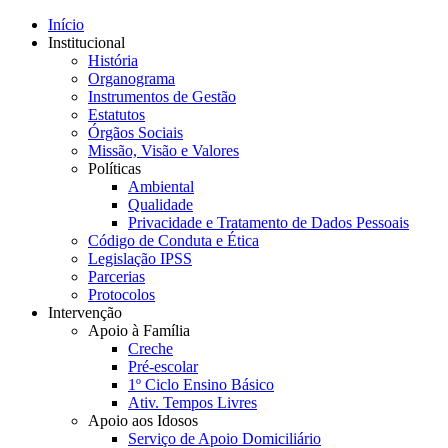
Início
Institucional
História
Organograma
Instrumentos de Gestão
Estatutos
Órgãos Sociais
Missão, Visão e Valores
Políticas
Ambiental
Qualidade
Privacidade e Tratamento de Dados Pessoais
Código de Conduta e Ética
Legislação IPSS
Parcerias
Protocolos
Intervenção
Apoio à Família
Creche
Pré-escolar
1º Ciclo Ensino Básico
Ativ. Tempos Livres
Apoio aos Idosos
Serviço de Apoio Domiciliário