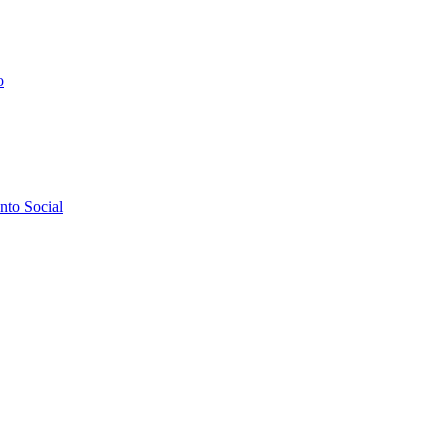
o
to Social