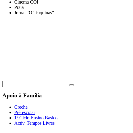
Cinema COI
Praia
Jornal “O Traquinas”
Apoio à Família
Creche
Pré-escolar
1º Ciclo Ensino Básico
Activ. Tempos Livres