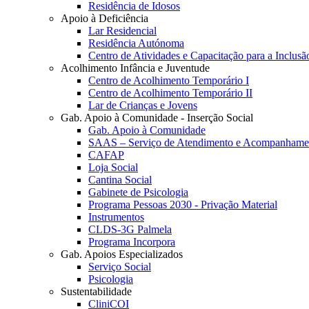
Residência de Idosos
Apoio à Deficiência
Lar Residencial
Residência Autónoma
Centro de Atividades e Capacitação para a Inclusã
Acolhimento Infância e Juventude
Centro de Acolhimento Temporário I
Centro de Acolhimento Temporário II
Lar de Crianças e Jovens
Gab. Apoio à Comunidade - Inserção Social
Gab. Apoio à Comunidade
SAAS – Serviço de Atendimento e Acompanhamen
CAFAP
Loja Social
Cantina Social
Gabinete de Psicologia
Programa Pessoas 2030 - Privação Material
Instrumentos
CLDS-3G Palmela
Programa Incorpora
Gab. Apoios Especializados
Serviço Social
Psicologia
Sustentabilidade
CliniCOI