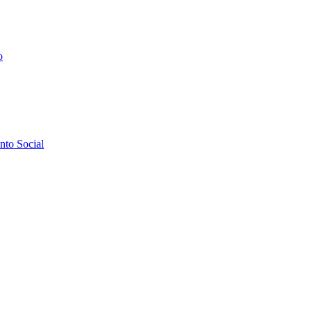
o
to Social