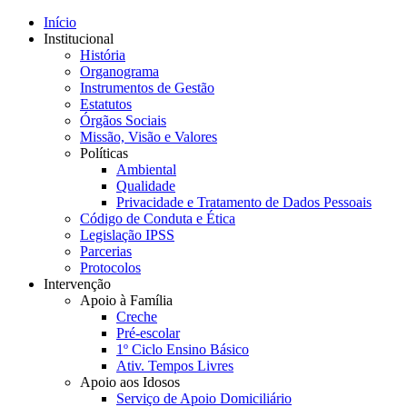
Início
Institucional
História
Organograma
Instrumentos de Gestão
Estatutos
Órgãos Sociais
Missão, Visão e Valores
Políticas
Ambiental
Qualidade
Privacidade e Tratamento de Dados Pessoais
Código de Conduta e Ética
Legislação IPSS
Parcerias
Protocolos
Intervenção
Apoio à Família
Creche
Pré-escolar
1º Ciclo Ensino Básico
Ativ. Tempos Livres
Apoio aos Idosos
Serviço de Apoio Domiciliário