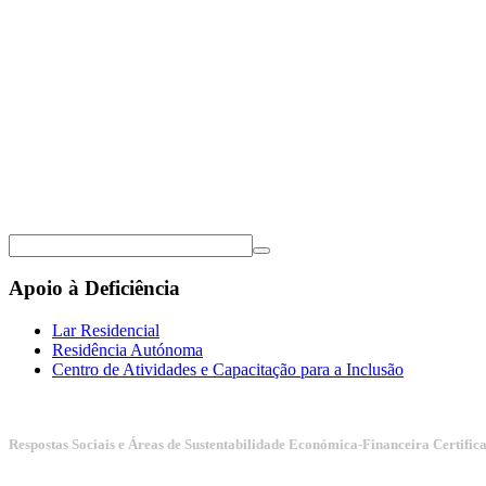
Apoio à Deficiência
Lar Residencial
Residência Autónoma
Centro de Atividades e Capacitação para a Inclusão
Respostas Sociais e Áreas de Sustentabilidade Económica-Financeira Certific
Manuais da Qualidade ISS – Certificação Nível A + ISO 9001:20