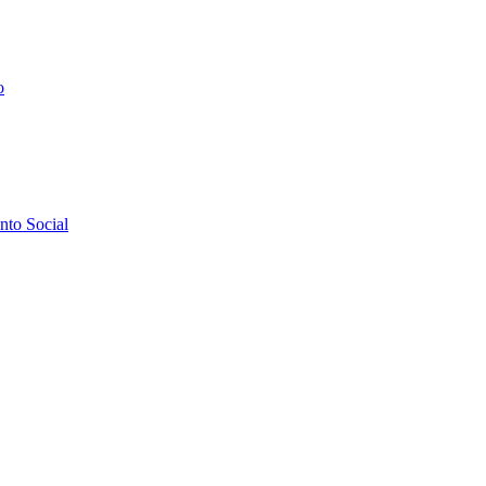
o
to Social