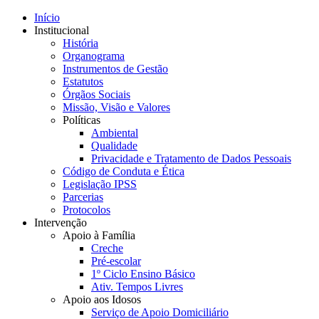
Início
Institucional
História
Organograma
Instrumentos de Gestão
Estatutos
Órgãos Sociais
Missão, Visão e Valores
Políticas
Ambiental
Qualidade
Privacidade e Tratamento de Dados Pessoais
Código de Conduta e Ética
Legislação IPSS
Parcerias
Protocolos
Intervenção
Apoio à Família
Creche
Pré-escolar
1º Ciclo Ensino Básico
Ativ. Tempos Livres
Apoio aos Idosos
Serviço de Apoio Domiciliário