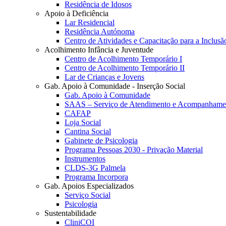
Residência de Idosos
Apoio à Deficiência
Lar Residencial
Residência Autónoma
Centro de Atividades e Capacitação para a Inclusã
Acolhimento Infância e Juventude
Centro de Acolhimento Temporário I
Centro de Acolhimento Temporário II
Lar de Crianças e Jovens
Gab. Apoio à Comunidade - Inserção Social
Gab. Apoio à Comunidade
SAAS – Serviço de Atendimento e Acompanhamen
CAFAP
Loja Social
Cantina Social
Gabinete de Psicologia
Programa Pessoas 2030 - Privação Material
Instrumentos
CLDS-3G Palmela
Programa Incorpora
Gab. Apoios Especializados
Serviço Social
Psicologia
Sustentabilidade
CliniCOI