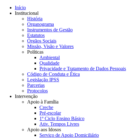
Início
Institucional
História
Organograma
Instrumentos de Gestão
Estatutos
Órgãos Sociais
Missão, Visão e Valores
Políticas
Ambiental
Qualidade
Privacidade e Tratamento de Dados Pessoais
Código de Conduta e Ética
Legislação IPSS
Parcerias
Protocolos
Intervenção
Apoio à Família
Creche
Pré-escolar
1º Ciclo Ensino Básico
Ativ. Tempos Livres
Apoio aos Idosos
Serviço de Apoio Domiciliário