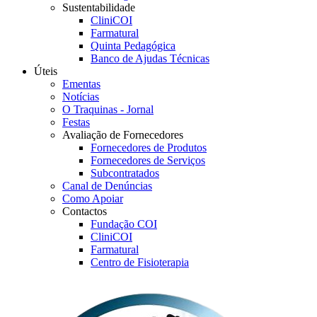
Sustentabilidade
CliniCOI
Farmatural
Quinta Pedagógica
Banco de Ajudas Técnicas
Úteis
Ementas
Notícias
O Traquinas - Jornal
Festas
Avaliação de Fornecedores
Fornecedores de Produtos
Fornecedores de Serviços
Subcontratados
Canal de Denúncias
Como Apoiar
Contactos
Fundação COI
CliniCOI
Farmatural
Centro de Fisioterapia