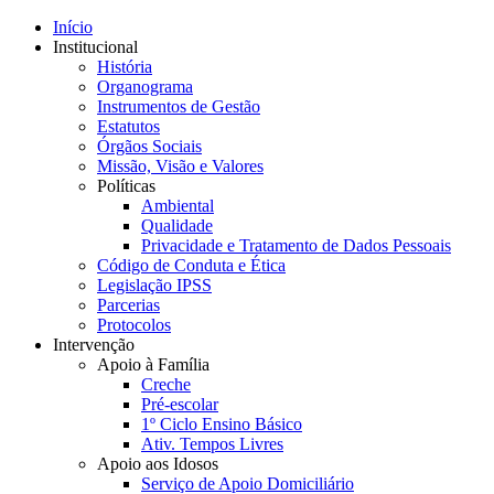
Início
Institucional
História
Organograma
Instrumentos de Gestão
Estatutos
Órgãos Sociais
Missão, Visão e Valores
Políticas
Ambiental
Qualidade
Privacidade e Tratamento de Dados Pessoais
Código de Conduta e Ética
Legislação IPSS
Parcerias
Protocolos
Intervenção
Apoio à Família
Creche
Pré-escolar
1º Ciclo Ensino Básico
Ativ. Tempos Livres
Apoio aos Idosos
Serviço de Apoio Domiciliário