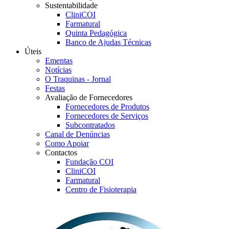
Sustentabilidade
CliniCOI
Farmatural
Quinta Pedagógica
Banco de Ajudas Técnicas
Úteis
Ementas
Notícias
O Traquinas - Jornal
Festas
Avaliação de Fornecedores
Fornecedores de Produtos
Fornecedores de Serviços
Subcontratados
Canal de Denúncias
Como Apoiar
Contactos
Fundação COI
CliniCOI
Farmatural
Centro de Fisioterapia