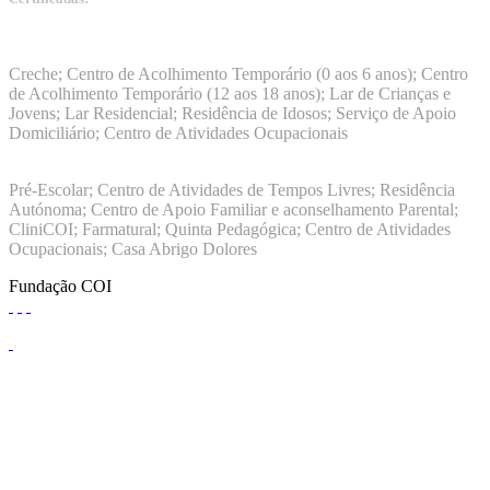
Consultas Médicas | Serviços de Enfermagem | Domicílios
Manuais da Qualidade ISS – Certificação Nível A + ISO
9001:2015
Creche; Centro de Acolhimento Temporário (0 aos 6 anos); Centro
de Acolhimento Temporário (12 aos 18 anos); Lar de Crianças e
Jovens; Lar Residencial; Residência de Idosos; Serviço de Apoio
Domiciliário; Centro de Atividades Ocupacionais
ISO 9001:2015
Pré-Escolar; Centro de Atividades de Tempos Livres; Residência
Autónoma; Centro de Apoio Familiar e aconselhamento Parental;
CliniCOI; Farmatural; Quinta Pedagógica; Centro de Atividades
Ocupacionais; Casa Abrigo Dolores
Fundação COI
Análises Clinicas | Atos C. Diagnóstico | Terapias