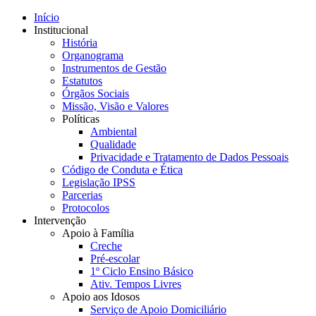
Início
Institucional
História
Organograma
Instrumentos de Gestão
Estatutos
Órgãos Sociais
Missão, Visão e Valores
Políticas
Ambiental
Qualidade
Privacidade e Tratamento de Dados Pessoais
Código de Conduta e Ética
Legislação IPSS
Parcerias
Protocolos
Intervenção
Apoio à Família
Creche
Pré-escolar
1º Ciclo Ensino Básico
Ativ. Tempos Livres
Apoio aos Idosos
Serviço de Apoio Domiciliário