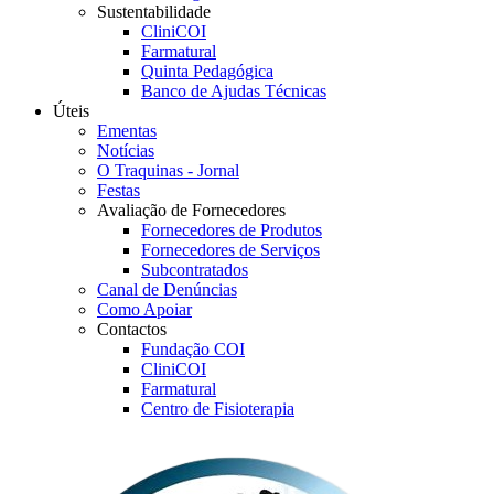
Sustentabilidade
CliniCOI
Farmatural
Quinta Pedagógica
Banco de Ajudas Técnicas
Úteis
Ementas
Notícias
O Traquinas - Jornal
Festas
Avaliação de Fornecedores
Fornecedores de Produtos
Fornecedores de Serviços
Subcontratados
Canal de Denúncias
Como Apoiar
Contactos
Fundação COI
CliniCOI
Farmatural
Centro de Fisioterapia