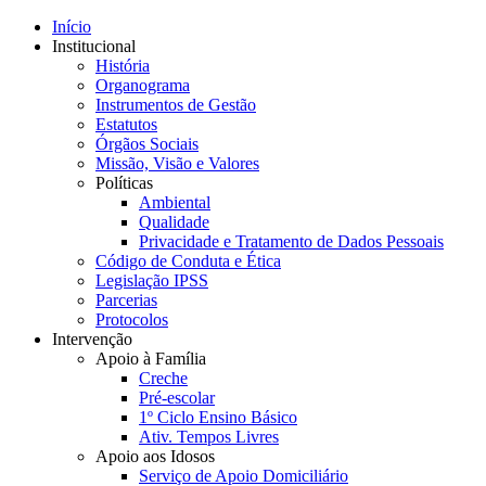
Início
Institucional
História
Organograma
Instrumentos de Gestão
Estatutos
Órgãos Sociais
Missão, Visão e Valores
Políticas
Ambiental
Qualidade
Privacidade e Tratamento de Dados Pessoais
Código de Conduta e Ética
Legislação IPSS
Parcerias
Protocolos
Intervenção
Apoio à Família
Creche
Pré-escolar
1º Ciclo Ensino Básico
Ativ. Tempos Livres
Apoio aos Idosos
Serviço de Apoio Domiciliário