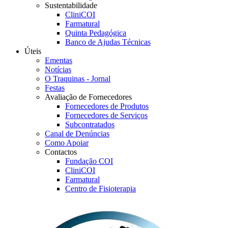
Sustentabilidade
CliniCOI
Farmatural
Quinta Pedagógica
Banco de Ajudas Técnicas
Úteis
Ementas
Notícias
O Traquinas - Jornal
Festas
Avaliação de Fornecedores
Fornecedores de Produtos
Fornecedores de Serviços
Subcontratados
Canal de Denúncias
Como Apoiar
Contactos
Fundação COI
CliniCOI
Farmatural
Centro de Fisioterapia