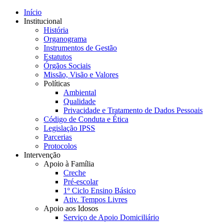
Início
Institucional
História
Organograma
Instrumentos de Gestão
Estatutos
Órgãos Sociais
Missão, Visão e Valores
Políticas
Ambiental
Qualidade
Privacidade e Tratamento de Dados Pessoais
Código de Conduta e Ética
Legislação IPSS
Parcerias
Protocolos
Intervenção
Apoio à Família
Creche
Pré-escolar
1º Ciclo Ensino Básico
Ativ. Tempos Livres
Apoio aos Idosos
Serviço de Apoio Domiciliário