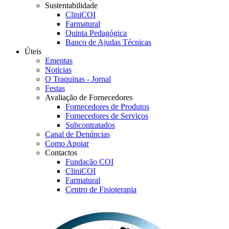
Sustentabilidade
CliniCOI
Farmatural
Quinta Pedagógica
Banco de Ajudas Técnicas
Úteis
Ementas
Notícias
O Traquinas - Jornal
Festas
Avaliação de Fornecedores
Fornecedores de Produtos
Fornecedores de Serviços
Subcontratados
Canal de Denúncias
Como Apoiar
Contactos
Fundação COI
CliniCOI
Farmatural
Centro de Fisioterapia