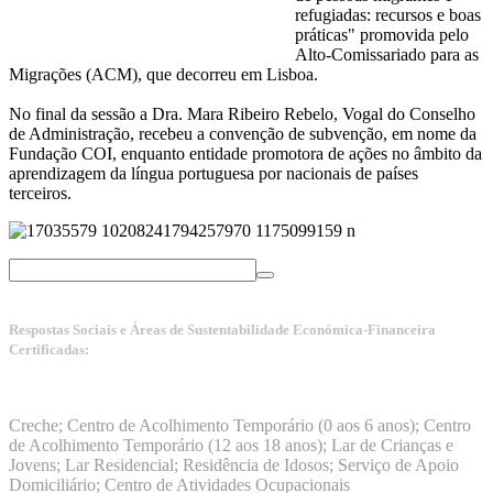
refugiadas: recursos e boas
práticas" promovida pelo
Alto-Comissariado para as
Migrações (ACM), que decorreu em Lisboa.
No final da sessão a Dra. Mara Ribeiro Rebelo, Vogal do Conselho
de Administração, recebeu a convenção de subvenção, em nome da
Fundação COI, enquanto entidade promotora de ações no âmbito da
aprendizagem da língua portuguesa por nacionais de países
terceiros.
Respostas Sociais e Áreas de Sustentabilidade Económica-Financeira
Certificadas:
Manuais da Qualidade ISS – Certificação Nível A + ISO
9001:2015
Creche; Centro de Acolhimento Temporário (0 aos 6 anos); Centro
de Acolhimento Temporário (12 aos 18 anos); Lar de Crianças e
Jovens; Lar Residencial; Residência de Idosos; Serviço de Apoio
Domiciliário; Centro de Atividades Ocupacionais