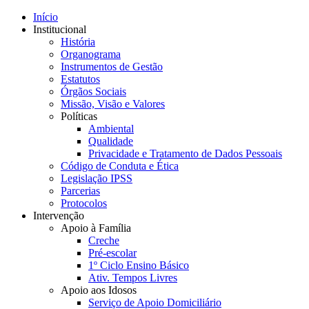
Início
Institucional
História
Organograma
Instrumentos de Gestão
Estatutos
Órgãos Sociais
Missão, Visão e Valores
Políticas
Ambiental
Qualidade
Privacidade e Tratamento de Dados Pessoais
Código de Conduta e Ética
Legislação IPSS
Parcerias
Protocolos
Intervenção
Apoio à Família
Creche
Pré-escolar
1º Ciclo Ensino Básico
Ativ. Tempos Livres
Apoio aos Idosos
Serviço de Apoio Domiciliário