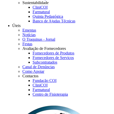
Sustentabilidade
CliniCOI
Farmatural
Quinta Pedagógica
Banco de Ajudas Técnicas
Úteis
Ementas
Notícias
O Traquinas - Jornal
Festas
Avaliação de Fornecedores
Fornecedores de Produtos
Fornecedores de Serviços
Subcontratados
Canal de Denúncias
Como Apoiar
Contactos
Fundação COI
CliniCOI
Farmatural
Centro de Fisioterapia