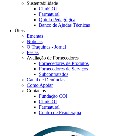
Sustentabilidade
CliniCOI
Farmatural
Quinta Pedagógica
Banco de Ajudas Técnicas
Úteis
Ementas
Notícias
O Traquinas - Jornal
Festas
Avaliação de Fornecedores
Fornecedores de Produtos
Fornecedores de Serviços
Subcontratados
Canal de Denúncias
Como Apoiar
Contactos
Fundação COI
CliniCOI
Farmatural
Centro de Fisioterapia