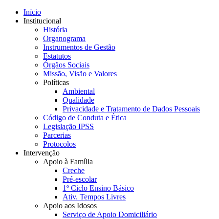
Início
Institucional
História
Organograma
Instrumentos de Gestão
Estatutos
Órgãos Sociais
Missão, Visão e Valores
Políticas
Ambiental
Qualidade
Privacidade e Tratamento de Dados Pessoais
Código de Conduta e Ética
Legislação IPSS
Parcerias
Protocolos
Intervenção
Apoio à Família
Creche
Pré-escolar
1º Ciclo Ensino Básico
Ativ. Tempos Livres
Apoio aos Idosos
Serviço de Apoio Domiciliário