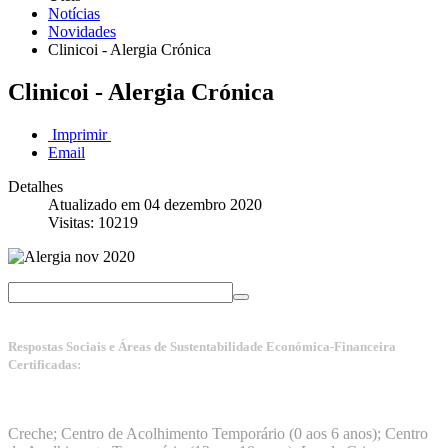
Notícias
Novidades
Clinicoi - Alergia Crónica
Clinicoi - Alergia Crónica
Imprimir
Email
Detalhes
Atualizado em 04 dezembro 2020
Visitas: 10219
Respostas Sociais e Áreas de Sustentabilidade Económica-Financeira
Certificadas:
Manuais da Qualidade ISS – Certificação Nível A + ISO
9001:2015
Creche; Centro de Acolhimento Temporário (0 aos 6 anos); Centro