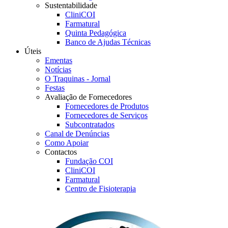
Sustentabilidade
CliniCOI
Farmatural
Quinta Pedagógica
Banco de Ajudas Técnicas
Úteis
Ementas
Notícias
O Traquinas - Jornal
Festas
Avaliação de Fornecedores
Fornecedores de Produtos
Fornecedores de Serviços
Subcontratados
Canal de Denúncias
Como Apoiar
Contactos
Fundação COI
CliniCOI
Farmatural
Centro de Fisioterapia