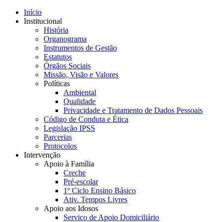
Início
Institucional
História
Organograma
Instrumentos de Gestão
Estatutos
Órgãos Sociais
Missão, Visão e Valores
Políticas
Ambiental
Qualidade
Privacidade e Tratamento de Dados Pessoais
Código de Conduta e Ética
Legislação IPSS
Parcerias
Protocolos
Intervenção
Apoio à Família
Creche
Pré-escolar
1º Ciclo Ensino Básico
Ativ. Tempos Livres
Apoio aos Idosos
Serviço de Apoio Domiciliário