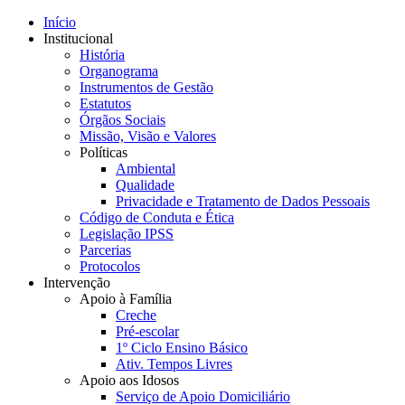
Início
Institucional
História
Organograma
Instrumentos de Gestão
Estatutos
Órgãos Sociais
Missão, Visão e Valores
Políticas
Ambiental
Qualidade
Privacidade e Tratamento de Dados Pessoais
Código de Conduta e Ética
Legislação IPSS
Parcerias
Protocolos
Intervenção
Apoio à Família
Creche
Pré-escolar
1º Ciclo Ensino Básico
Ativ. Tempos Livres
Apoio aos Idosos
Serviço de Apoio Domiciliário