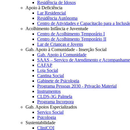
Residência de Idosos
Apoio à Deficiência
Lar Residencial
Residência Autónoma
Centro de Atividades e Capacitação para a Inclusã
Acolhimento Infância e Juventude
Centro de Acolhimento Temporário I
Centro de Acolhimento Temporário II
Lar de Crianças e Jovens
Gab. Apoio à Comunidade - Inserção Social
Gab. Apoio à Comunidade
SAAS – Serviço de Atendimento e Acompanhamen
CAFAP
Loja Social
Cantina Social
Gabinete de Psicologia
Programa Pessoas 2030 - Privação Material
Instrumentos
CLDS-3G Palmela
Programa Incorpora
Gab. Apoios Especializados
Serviço Social
Psicologia
Sustentabilidade
CliniCOI