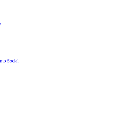
o
to Social